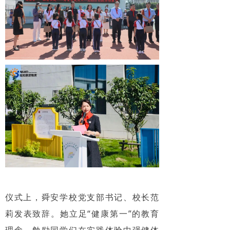
仪式上，舜安学校党支部书记、校长范
莉发表致辞。她立足“健康第一”的教育