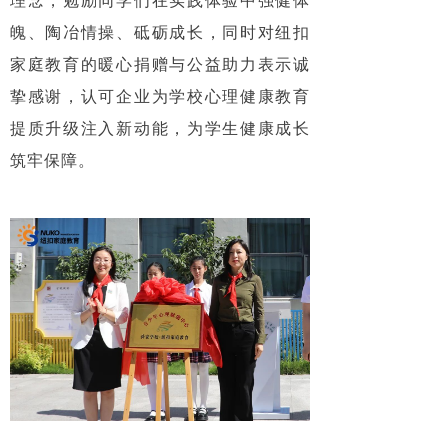
理念，勉励同学们在实践体验中强健体
魄、陶冶情操、砥砺成长，同时对纽扣
家庭教育的暖心捐赠与公益助力表示诚
挚感谢，认可企业为学校心理健康教育
提质升级注入新动能，为学生健康成长
筑牢保障。