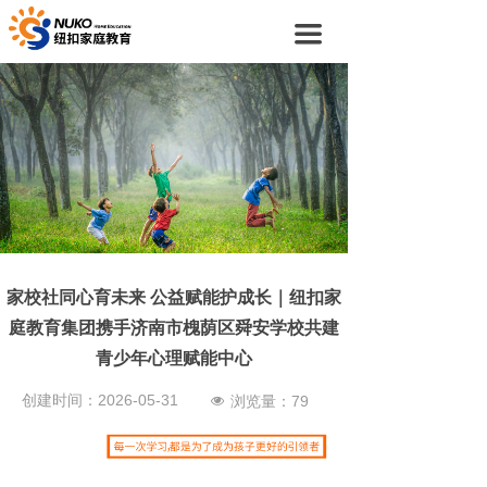
끀
家校社同心育未来 公益赋能护成长｜纽扣家
庭教育集团携手济南市槐荫区舜安学校共建
青少年心理赋能中心
创建时间：
2026-05-31
浏览量：
79
넶