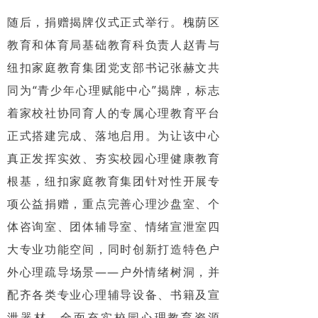
随后，捐赠揭牌仪式正式举行。槐荫区
教育和体育局基础教育科负责人赵青与
纽扣家庭教育集团党支部书记张赫文共
同为“青少年心理赋能中心”揭牌，标志
着家校社协同育人的专属心理教育平台
正式搭建完成、落地启用。为让该中心
真正发挥实效、夯实校园心理健康教育
根基，纽扣家庭教育集团针对性开展专
项公益捐赠，重点完善心理沙盘室、个
体咨询室、团体辅导室、情绪宣泄室四
大专业功能空间，同时创新打造特色户
外心理疏导场景——户外情绪树洞，并
配齐各类专业心理辅导设备、书籍及宣
泄器材，全面充实校园心理教育资源