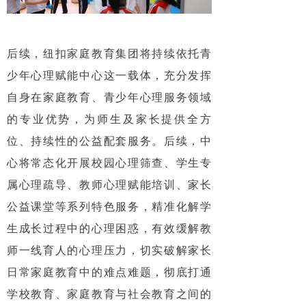
后续，纽扣家庭教育集团将持续依托青
少年心理赋能中心这一载体，充分发挥
自身在家庭教育、青少年心理服务领域
的专业优势，为师生及家长提供全方
位、持续性的公益配套服务。后续，中
心将常态化开展校园心理筛查、学生专
属心理疏导、教师心理赋能培训、家长
公益课堂等系列特色服务，精准化解学
生成长过程中的心理困惑，有效缓解教
师一线育人的心理压力，切实破解家长
日常家庭教育中的难点难题，彻底打通
学校教育、家庭教育与社会教育之间的