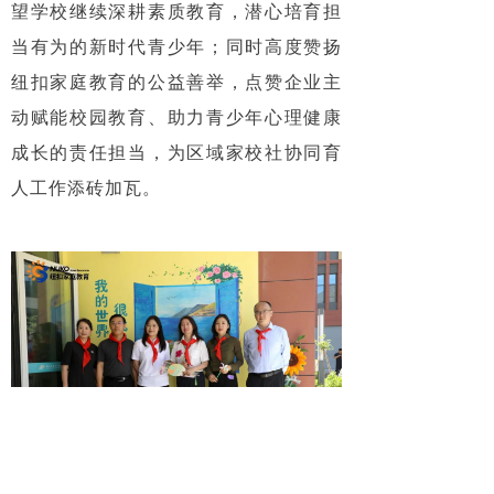
望学校继续深耕素质教育，潜心培育担
当有为的新时代青少年；同时高度赞扬
纽扣家庭教育的公益善举，点赞企业主
动赋能校园教育、助力青少年心理健康
成长的责任担当，为区域家校社协同育
人工作添砖加瓦。